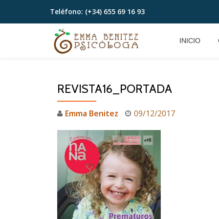
Teléfono:
(+34) 655 69 16 93
Saltar
contenido
INICIO
REVISTA16_PORTADA
Emma Benitez
09/12/2017