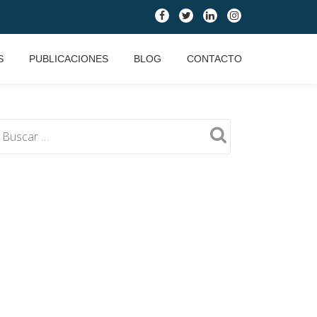
fa-
fa-
fa-
fa-
facebook
twitter
linkedin
instagram
S
PUBLICACIONES
BLOG
CONTACTO