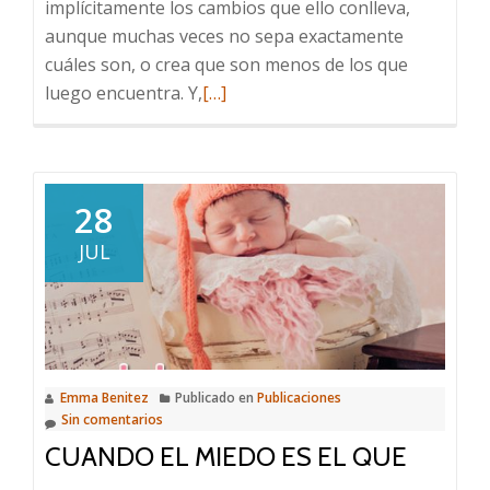
implícitamente los cambios que ello conlleva,
aunque muchas veces no sepa exactamente
cuáles son, o crea que son menos de los que
Leer
luego encuentra. Y,
[…]
más
sobre
El
Paso
28
de
JUL
Pareja
a
Familia
Emma Benitez
Publicado en
Publicaciones
Sin comentarios
CUANDO EL MIEDO ES EL QUE