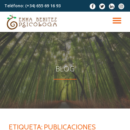
Teléfono:
(+34) 655 69 16 93
fa-
fa-
fa-
fa-
facebook
twitter
linkedin
instag
Saltar
contenido
CA
NA
BLOG
ETIQUETA:
PUBLICACIONES