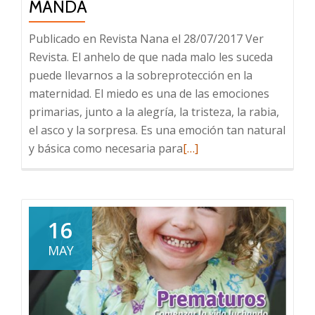
MANDA
Publicado en Revista Nana el 28/07/2017 Ver
Revista. El anhelo de que nada malo les suceda
puede llevarnos a la sobreprotección en la
maternidad. El miedo es una de las emociones
primarias, junto a la alegría, la tristeza, la rabia,
el asco y la sorpresa. Es una emoción tan natural
Leer
y básica como necesaria para
[…]
más
sobre
Cuando
el
16
miedo
MAY
es
el
que
manda