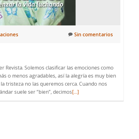
caciones
Sin comentarios
er Revista. Solemos clasificar las emociones como
más o menos agradables, así la alegría es muy bien
y la tristeza no las queremos cerca. Cuando nos
Leer
ndar suele ser “bien”, decimos
[…]
más
sobre
Acompañando
emociones