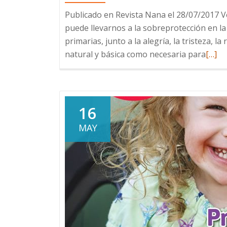
Publicado en Revista Nana el 28/07/2017 Ve
puede llevarnos a la sobreprotección en l
primarias, junto a la alegría, la tristeza, l
Leer
natural y básica como necesaria para
[…]
más
sobr
Cuan
el
16
mied
MAY
es
el
que
mand