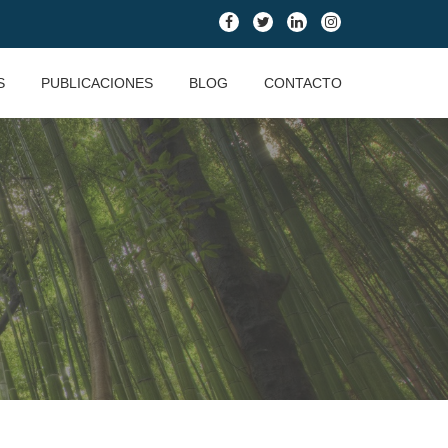
fa-
fa-
fa-
fa-
facebook
twitter
linkedin
instagram
S
PUBLICACIONES
BLOG
CONTACTO