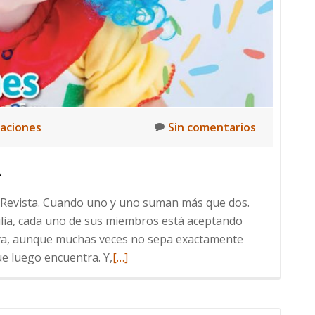
caciones
Sin comentarios
A
r Revista. Cuando uno y uno suman más que dos.
lia, cada uno de sus miembros está aceptando
leva, aunque muchas veces no sepa exactamente
Leer
e luego encuentra. Y,
[…]
más
sobre
El