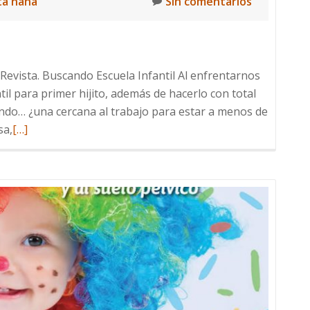
ta nana
Sin comentarios
Revista. Buscando Escuela Infantil Al enfrentarnos
til para primer hijito, además de hacerlo con total
ndo… ¿una cercana al trabajo para estar a menos de
Leer
sa,
[…]
más
sobre
En
Otros
Brazos