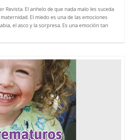
r Revista. El anhelo de que nada malo les suceda
a maternidad. El miedo es una de las emociones
a rabia, el asco y la sorpresa. Es una emoción tan
e
do
o
a