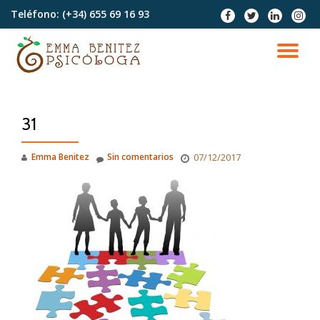
Teléfono:
(+34) 655 69 16 93
fa-
fa-
fa-
fa-
facebook
twitter
linkedin
instag
Saltar
contenido
CA
NA
31
Emma Benitez
Sin comentarios
07/12/2017