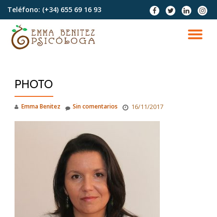
Teléfono:
(+34) 655 69 16 93
fa-
fa-
fa-
fa-
facebook
twitter
linkedin
instag
Saltar
contenido
CA
NA
PHOTO
Emma Benitez
Sin comentarios
16/11/2017