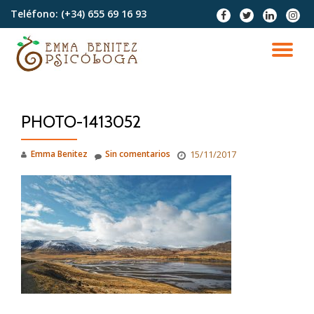
Teléfono:
(+34) 655 69 16 93
fa-
fa-
fa-
fa-
facebook
twitter
linkedin
instag
Saltar
contenido
CA
NA
PHOTO-1413052
Emma Benitez
Sin comentarios
15/11/2017