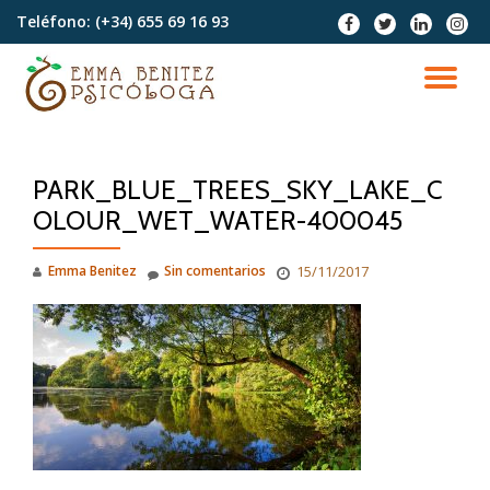
Teléfono:
(+34) 655 69 16 93
fa-
fa-
fa-
fa-
facebook
twitter
linkedin
instag
Saltar
contenido
CA
NA
PARK_BLUE_TREES_SKY_LAKE_C
OLOUR_WET_WATER-400045
Emma Benitez
Sin comentarios
15/11/2017