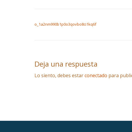
NAVEGACIÓN DE ENTRADAS
o_1a2nm990b1p0o3qovbo8ci1kq6f
Deja una respuesta
Lo siento, debes estar
conectado
para publi