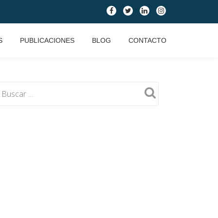
fa-
fa-
fa-
fa-
facebook
twitter
linkedin
instagram
S
PUBLICACIONES
BLOG
CONTACTO