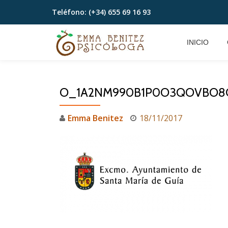
Teléfono:
(+34) 655 69 16 93
Saltar
contenido
INICIO
O_1A2NM990B1P0O3QOVBO8C
Emma Benitez
18/11/2017