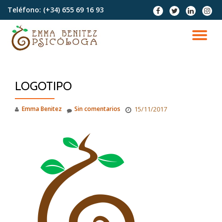
Teléfono:
(+34) 655 69 16 93
fa-
fa-
fa-
fa-
facebook
twitter
linkedin
instag
Saltar
contenido
CA
NA
LOGOTIPO
Emma Benitez
Sin comentarios
15/11/2017