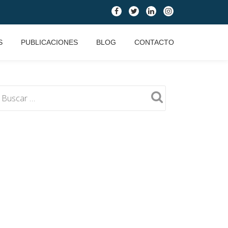
fa-
fa-
fa-
fa-
facebook
twitter
linkedin
instagram
S
PUBLICACIONES
BLOG
CONTACTO