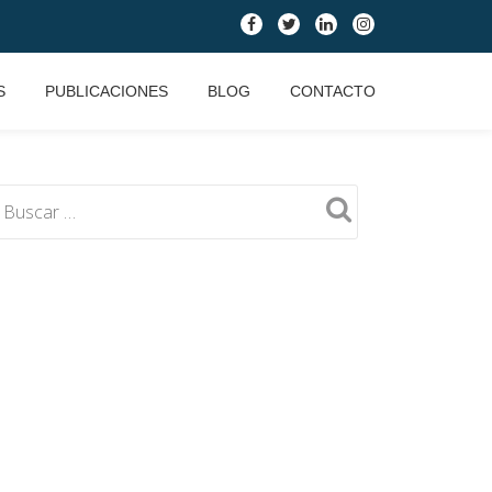
fa-
fa-
fa-
fa-
facebook
twitter
linkedin
instagram
S
PUBLICACIONES
BLOG
CONTACTO