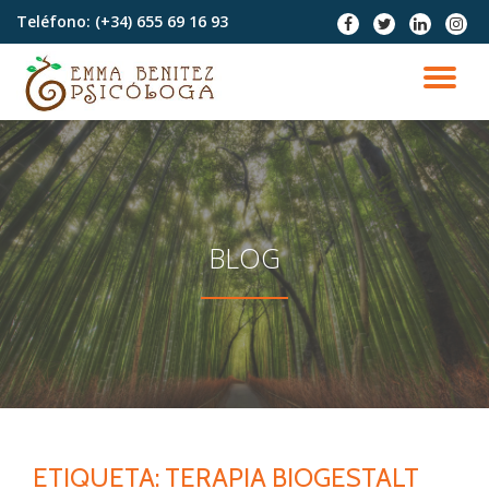
Teléfono:
(+34) 655 69 16 93
fa-
fa-
fa-
fa-
facebook
twitter
linkedin
instag
Saltar
contenido
CA
NA
BLOG
ETIQUETA:
TERAPIA BIOGESTALT