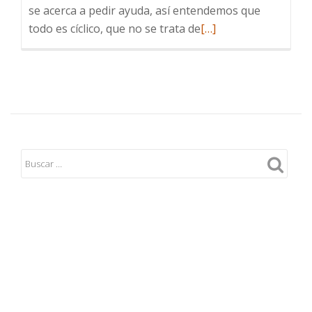
se acerca a pedir ayuda, así entendemos que
Leer
todo es cíclico, que no se trata de
[…]
más
sobre
Crecemos
en
espiral