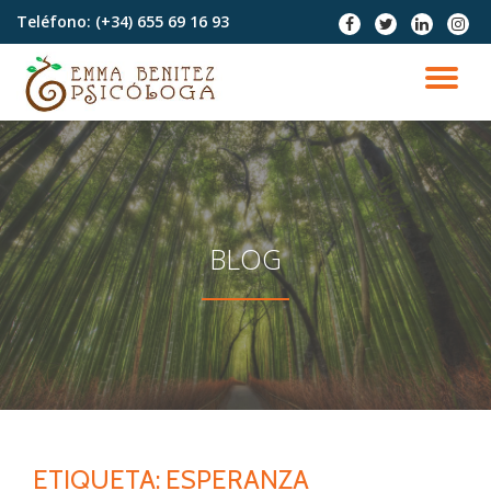
Teléfono:
(+34) 655 69 16 93
fa-
fa-
fa-
fa-
facebook
twitter
linkedin
instag
Saltar
contenido
CA
NA
BLOG
ETIQUETA:
ESPERANZA