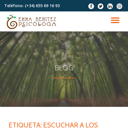
Teléfono:
(+34) 655 69 16 93
fa-
fa-
fa-
fa-
facebook
twitter
linkedin
instag
Saltar
contenido
CA
NA
BLOG
ETIQUETA:
ESCUCHAR A LOS