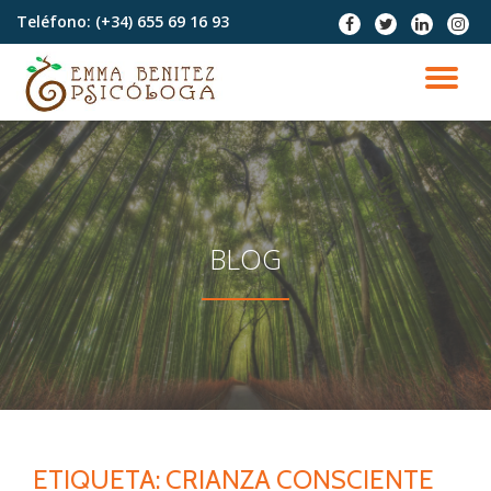
Teléfono:
(+34) 655 69 16 93
fa-
fa-
fa-
fa-
facebook
twitter
linkedin
instag
Saltar
contenido
CA
NA
BLOG
ETIQUETA:
CRIANZA CONSCIENTE