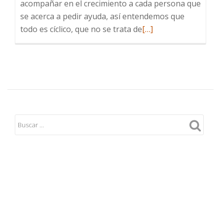
acompañar en el crecimiento a cada persona que
se acerca a pedir ayuda, así entendemos que
Leer
todo es cíclico, que no se trata de
[…]
más
sobre
Crecemos
en
espiral