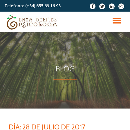
Teléfono:
(+34) 655 69 16 93
fa-
fa-
fa-
fa-
facebook
twitter
linkedin
instag
Saltar
contenido
CA
NA
BLOG
DÍA:
28 DE JULIO DE 2017