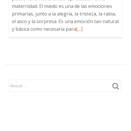
maternidad. El miedo es una de las emociones
primarias, junto a la alegría, la tristeza, la rabia,
el asco y la sorpresa. Es una emoción tan natural
Leer
y básica como necesaria para
[…]
más
sobre
Cuando
el
miedo
es
el
que
manda